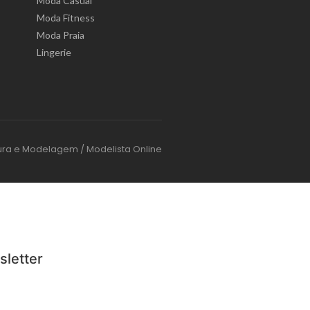
Moda Casual
Moda Fitness
Moda Praia
Lingerie
ura e Modelagem / Modelista Online
sletter