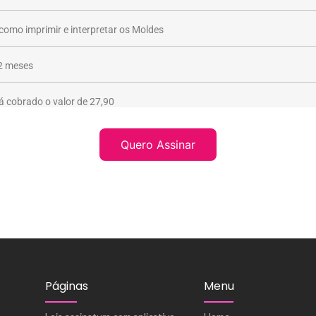
 como imprimir e interpretar os Moldes
2 meses
á cobrado o valor de 27,90
Quero Assinar
Páginas
Menu