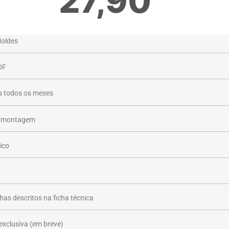
27,90
Moldes
DF
 todos os meses
e montagem
ico
has descritos na ficha técnica
xclusiva (em breve)