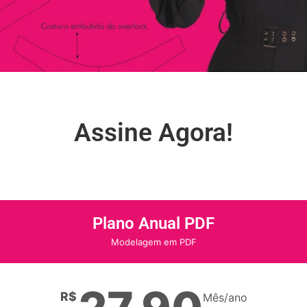
Assine Agora!
Plano Anual PDF
Modelagem em PDF
R$
Mês/ano