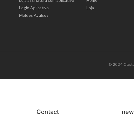
Loja assinatura com aplicativo
Home
Login Aplicativo
Loja
Moldes Avulsos
© 2024 Cost
Contact
new