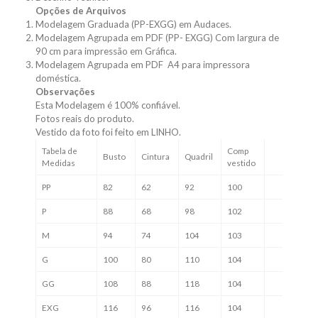
Opções de Arquivos
Modelagem Graduada (PP-EXGG) em Audaces.
Modelagem Agrupada em PDF (PP- EXGG) Com largura de
90 cm para impressão em Gráfica.
Modelagem Agrupada em PDF A4 para impressora
doméstica.
Observações
Esta Modelagem é 100% confiável.
Fotos reais do produto.
Vestido da foto foi feito em LINHO.
Tabela de
Comp
Busto
Cintura
Quadril
Medidas
vestido
PP
82
62
92
100
P
88
68
98
102
M
94
74
104
103
G
100
80
110
104
GG
108
88
118
104
EXG
116
96
116
104